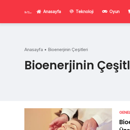
Skip
to
Anasayfa
Teknoloji
Oyun
content
Anasayfa
•
Bioenerjinin Çeşitleri
Bioenerjinin Çeşitl
GENE
Bio