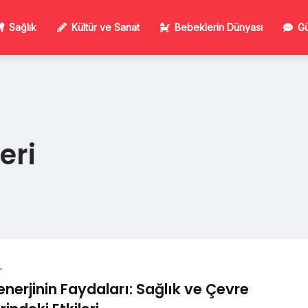
Sağlık
Kültür ve Sanat
Bebeklerin Dünyası
Gü
eri
L
enerjinin Faydaları: Sağlık ve Çevre