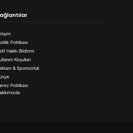
ağlantılar
etişim
zlilik Politikası
elif Hakkı Bildirimi
ullanım Koşulları
eklam & Sponsorluk
ünye
erez Politikası
akkımızda