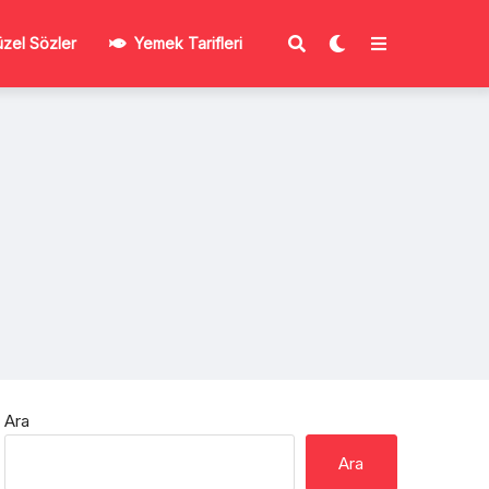
zel Sözler
Yemek Tarifleri
Ara
Ara