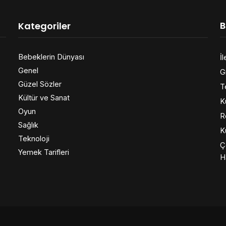
B
Kategoriler
Bebeklerin Dünyası
İl
Genel
Gi
Güzel Sözler
T
Kültür ve Sanat
K
Oyun
R
Sağlık
K
Teknoloji
Ç
Yemek Tarifleri
H