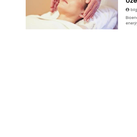
Üze
bil
Bioen
enerji