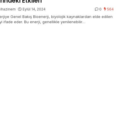
rindeki Etkileri
gihazinem
Eylül 14, 2024
0
564
erjiye Genel Bakış Bioenerji, biyolojik kaynaklardan elde edilen
yi ifade eder. Bu enerji, genellikle yenilenebilir…