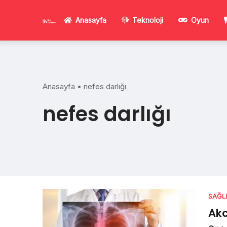
Skip
to
Anasayfa
Teknoloji
Oyun
content
Anasayfa
•
nefes darlığı
nefes darlığı
SAĞL
Akc