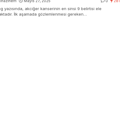
gihazinem
Mayıs 27, 2025
0
281
g yazısında, akciğer kanserinin en sinsi 9 belirtisi ele
aktadır. İlk aşamada gözlemlenmesi gereken…