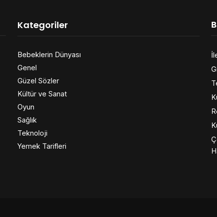
B
Kategoriler
Bebeklerin Dünyası
İl
Genel
Gi
Güzel Sözler
T
Kültür ve Sanat
K
Oyun
R
Sağlık
K
Teknoloji
Ç
Yemek Tarifleri
H