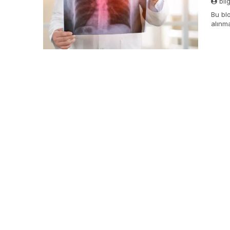
bil
Bu blo
alınm