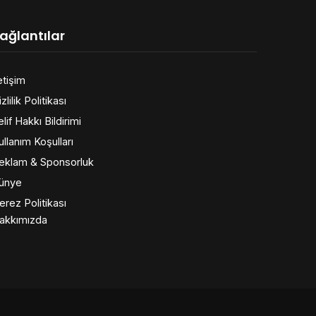
ağlantılar
etişim
zlilik Politikası
elif Hakkı Bildirimi
ullanım Koşulları
eklam & Sponsorluk
ünye
erez Politikası
akkımızda