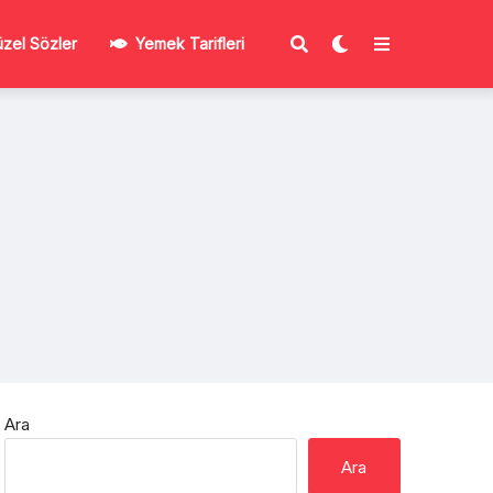
zel Sözler
Yemek Tarifleri
Ara
Ara