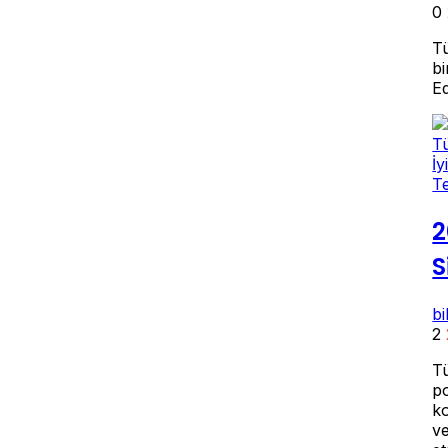
0
Tü
bi
E
Te
2
S
b
2
Tü
po
ko
ve