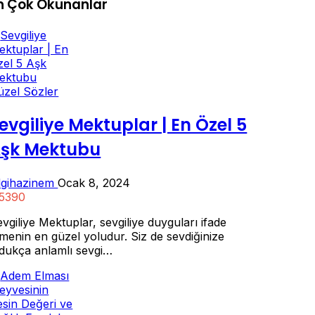
n Çok Okunanlar
üzel Sözler
evgiliye Mektuplar | En Özel 5
şk Mektubu
ilgihazinem
Ocak 8, 2024
5390
vgiliye Mektuplar, sevgiliye duyguları ifade
menin en güzel yoludur. Siz de sevdiğinize
ldukça anlamlı sevgi…