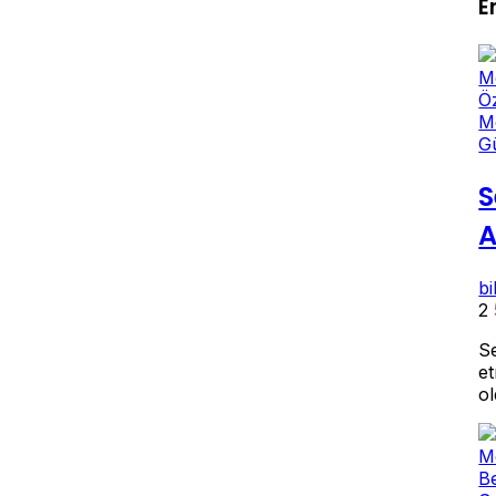
E
G
S
A
b
2
Se
et
o