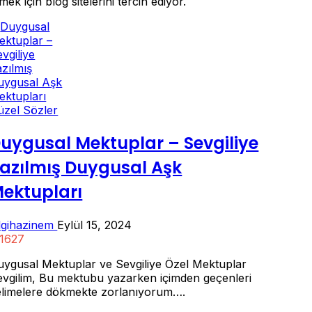
mek için blog sitelerini tercih ediyor.
üzel Sözler
uygusal Mektuplar – Sevgiliye
azılmış Duygusal Aşk
ektupları
ilgihazinem
Eylül 15, 2024
1627
uygusal Mektuplar ve Sevgiliye Özel Mektuplar
evgilim, Bu mektubu yazarken içimden geçenleri
elimelere dökmekte zorlanıyorum….