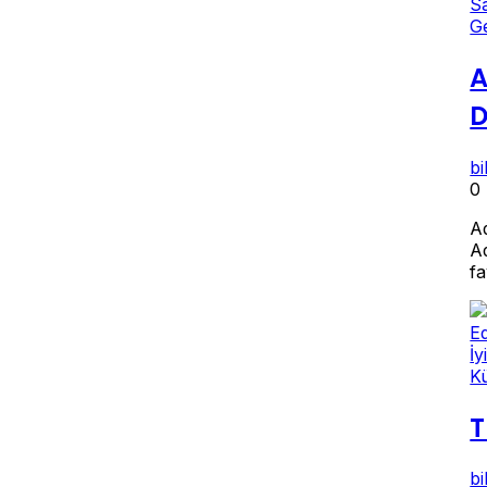
G
A
D
b
0
A
A
f
K
T
b