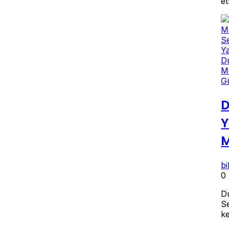
et
G
D
Y
M
b
0
D
S
k