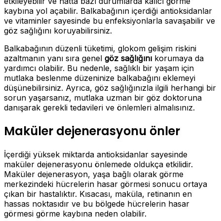
etkileyebilir ve hatta bazı durumlarda kalıcı görme
kaybına yol açabilir. Balkabağının içerdiği antioksidanlar
ve vitaminler sayesinde bu enfeksiyonlarla savaşabilir ve
göz sağlığını koruyabilirsiniz.
Balkabağının düzenli tüketimi, glokom gelişim riskini
azaltmanın yanı sıra genel
göz sağlığını
korumaya da
yardımcı olabilir. Bu nedenle, sağlıklı bir yaşam için
mutlaka beslenme düzeninize balkabağını eklemeyi
düşünebilirsiniz. Ayrıca, göz sağlığınızla ilgili herhangi bir
sorun yaşarsanız, mutlaka uzman bir göz doktoruna
danışarak gerekli tedavileri ve önlemleri almalısınız.
Maküler dejenerasyonu önler
İçerdiği yüksek miktarda antioksidanlar sayesinde
maküler dejenerasyonu önlemede oldukça etkilidir.
Maküler dejenerasyon, yaşa bağlı olarak görme
merkezindeki hücrelerin hasar görmesi sonucu ortaya
çıkan bir hastalıktır. Kısacası, maküla, retinanın en
hassas noktasıdır ve bu bölgede hücrelerin hasar
görmesi görme kaybına neden olabilir.