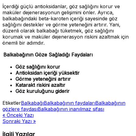
İçerdiği güçlü antioksidanlar, göz sağlığını korur ve
maküler dejenerasyonun gelişimini önler. Ayrıca,
balkabağındaki beta-karoten içeriği sayesinde göz
sağlığını destekler ve görme yeteneğini artırır. Yani,
düzenli olarak balkabağı tüketmek, göz sağlığını
korumak ve maküler dejenerasyon riskini azaltmak için
önemli bir adımdır.
Balkabağının Göze Sağladığı Faydaları
Göz sağlığını korur
Antioksidan içeriği yüksektir
Görme yeteneğini artırır
Katarakt riskini azaltır
Göz kuruluğunu giderir
Etiketler
Balkabağı
Balkabağının faydaları
Balkabağının
gözlere faydası
Balkabağının inanılmaz şifası
Yazı
« Önceki Yazı
Sonraki Yazı »
gezinmesi
İlgili Yazılar