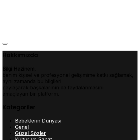
Hakkımızda
Bilgi Hazinem,
benim kişisel ve profesyonel gelişimime katkı sağlamak,
aynı zamanda bu bilgileri
paylaşarak başkalarının da faydalanmasını
amaçlayan bir platform.
Kategoriler
Bebeklerin Dünyası
Genel
Güzel Sözler
Kültür ve Sanat