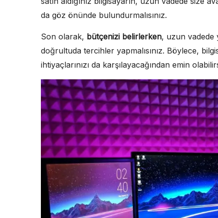
satın aldığınız bilgisayarın, uzun vadede size av
da göz önünde bulundurmalısınız.
Son olarak,
bütçenizi belirlerken
, uzun vadede y
doğrultuda tercihler yapmalısınız. Böylece, bilg
ihtiyaçlarınızı da karşılayacağından emin olabilirs