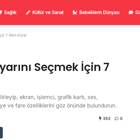
Sağlık
Kültür ve Sanat
Bebeklerin Dünyası
Gü
in 7 Altın Kural
ayarını Seçmek İçin 7
rleyip, ekran, işlemci, grafik kartı, ses,
vye ve fare özelliklerini göz önünde bulundurun.
353
0