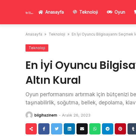
Skip
to
Anasayfa
Teknoloji
Oyun
content
Anasayfa
»
Teknoloji
»
En İyi Oyuncu Bilgisayarını Seçmek İç
Teknoloji
En İyi Oyuncu Bilgis
Altın Kural
Oyun performansını artırmak için bütçenizi beli
taşınabilirlik, soğutma, bellek, depolama, kla
bilgihazinem
-
Aralık 26, 2023