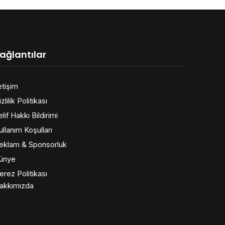
ağlantılar
etişim
zlilik Politikası
elif Hakkı Bildirimi
ullanım Koşulları
eklam & Sponsorluk
ünye
erez Politikası
akkımızda