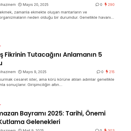
gihazinem
Mayıs 20, 2025
0
290
 ekmek, zamanla ekmekte oluşan mantarların ve
organizmaların neden olduğu bir durumdur. Genellikle havanın
…
L
 İş Fikrinin Tutacağını Anlamanın 5
u
gihazinem
Mayıs 9, 2025
0
215
ş kurmak cesaret ister, ama körü körüne atılan adımlar genellikle
la sonuçlanır. Girişimciliğin altın…
L
azan Bayramı 2025: Tarihi, Önemi
Kutlama Gelenekleri
gihazinem
Mart 9, 2025
0
303