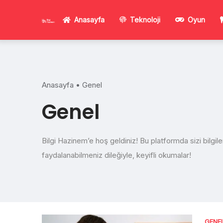
Skip
to
Anasayfa
Teknoloji
Oyun
content
Anasayfa
•
Genel
Genel
Bilgi Hazinem’e hoş geldiniz! Bu platformda sizi bilgi
faydalanabilmeniz dileğiyle, keyifli okumalar!
GENE