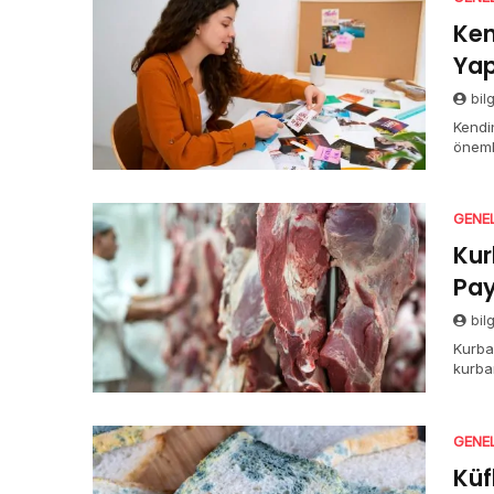
Ken
Yap
bil
Kendin
öneml
GENE
Kur
Pay
bil
Kurban
kurba
GENE
Küf