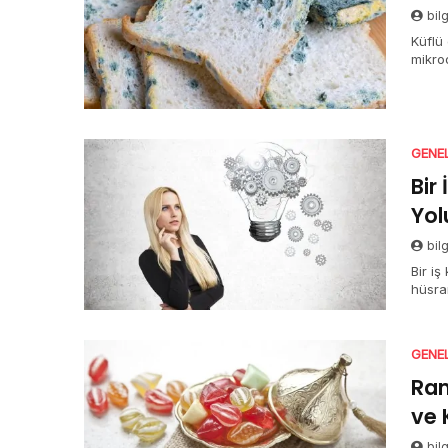
bil
Küflü
mikro
nem
GENE
Bir
Yol
bil
Bir i
hüsran
GENE
Ram
ve 
bil