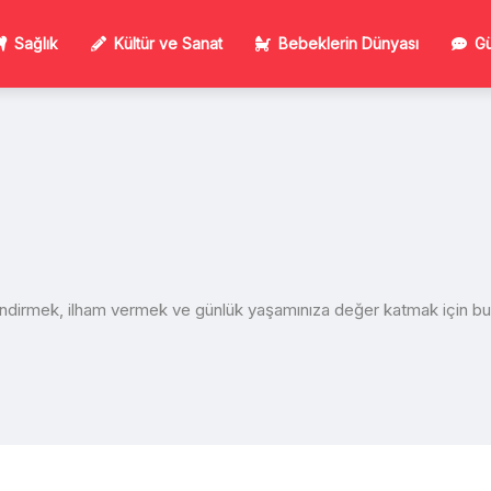
Sağlık
Kültür ve Sanat
Bebeklerin Dünyası
Gü
lendirmek, ilham vermek ve günlük yaşamınıza değer katmak için bura
L