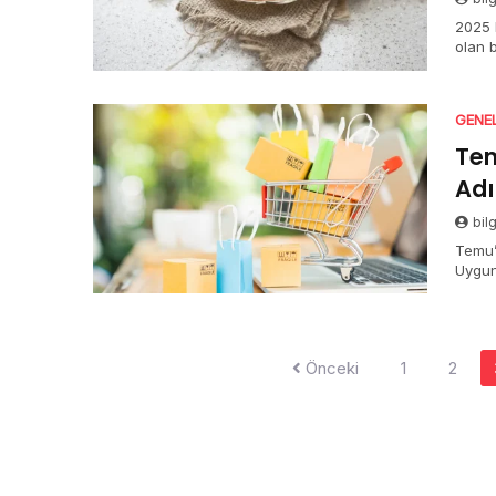
2025 
olan 
GENE
Tem
Adı
bil
Temu’
Uygun
Yazı
Önceki
1
2
sayfalaması