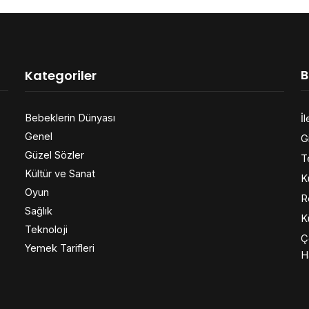
B
Kategoriler
Bebeklerin Dünyası
İl
Genel
Gi
Güzel Sözler
T
Kültür ve Sanat
K
Oyun
R
Sağlık
K
Teknoloji
Ç
Yemek Tarifleri
H