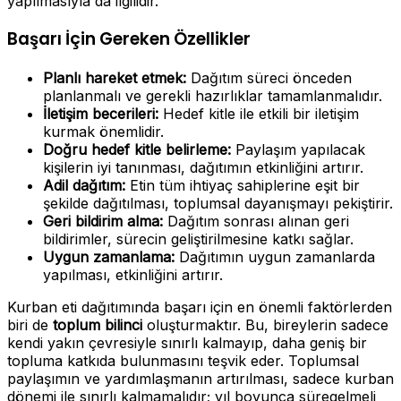
yapılmasıyla da ilgilidir.
Başarı İçin Gereken Özellikler
Planlı hareket etmek:
Dağıtım süreci önceden
planlanmalı ve gerekli hazırlıklar tamamlanmalıdır.
İletişim becerileri:
Hedef kitle ile etkili bir iletişim
kurmak önemlidir.
Doğru hedef kitle belirleme:
Paylaşım yapılacak
kişilerin iyi tanınması, dağıtımın etkinliğini artırır.
Adil dağıtım:
Etin tüm ihtiyaç sahiplerine eşit bir
şekilde dağıtılması, toplumsal dayanışmayı pekiştirir.
Geri bildirim alma:
Dağıtım sonrası alınan geri
bildirimler, sürecin geliştirilmesine katkı sağlar.
Uygun zamanlama:
Dağıtımın uygun zamanlarda
yapılması, etkinliğini artırır.
Kurban eti dağıtımında başarı için en önemli faktörlerden
biri de
toplum bilinci
oluşturmaktır. Bu, bireylerin sadece
kendi yakın çevresiyle sınırlı kalmayıp, daha geniş bir
topluma katkıda bulunmasını teşvik eder. Toplumsal
paylaşımın ve yardımlaşmanın artırılması, sadece kurban
dönemi ile sınırlı kalmamalıdır; yıl boyunca süregelmeli