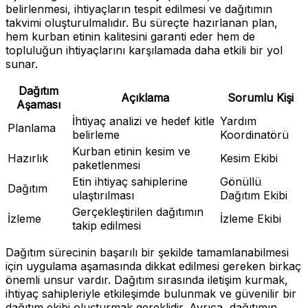
belirlenmesi, ihtiyaçların tespit edilmesi ve dağıtımın
takvimi oluşturulmalıdır. Bu süreçte hazırlanan plan,
hem kurban etinin kalitesini garanti eder hem de
topluluğun ihtiyaçlarını karşılamada daha etkili bir yol
sunar.
Dağıtım
Açıklama
Sorumlu Kişi
Aşaması
İhtiyaç analizi ve hedef kitle
Yardım
Planlama
belirleme
Koordinatörü
Kurban etinin kesim ve
Hazırlık
Kesim Ekibi
paketlenmesi
Etin ihtiyaç sahiplerine
Gönüllü
Dağıtım
ulaştırılması
Dağıtım Ekibi
Gerçekleştirilen dağıtımın
İzleme
İzleme Ekibi
takip edilmesi
Dağıtım sürecinin başarılı bir şekilde tamamlanabilmesi
için uygulama aşamasında dikkat edilmesi gereken birkaç
önemli unsur vardır. Dağıtım sırasında iletişim kurmak,
ihtiyaç sahipleriyle etkileşimde bulunmak ve güvenilir bir
dağıtım ekibi oluşturmak gereklidir. Ayrıca, dağıtımın