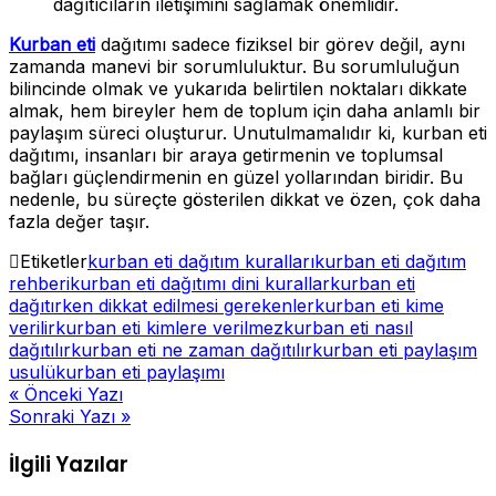
dağıtıcıların iletişimini sağlamak önemlidir.
Kurban eti
dağıtımı sadece fiziksel bir görev değil, aynı
zamanda manevi bir sorumluluktur. Bu sorumluluğun
bilincinde olmak ve yukarıda belirtilen noktaları dikkate
almak, hem bireyler hem de toplum için daha anlamlı bir
paylaşım süreci oluşturur. Unutulmamalıdır ki, kurban eti
dağıtımı, insanları bir araya getirmenin ve toplumsal
bağları güçlendirmenin en güzel yollarından biridir. Bu
nedenle, bu süreçte gösterilen dikkat ve özen, çok daha
fazla değer taşır.
Etiketler
kurban eti dağıtım kuralları
kurban eti dağıtım
rehberi
kurban eti dağıtımı dini kurallar
kurban eti
dağıtırken dikkat edilmesi gerekenler
kurban eti kime
verilir
kurban eti kimlere verilmez
kurban eti nasıl
dağıtılır
kurban eti ne zaman dağıtılır
kurban eti paylaşım
usulü
kurban eti paylaşımı
Yazı
« Önceki Yazı
Sonraki Yazı »
gezinmesi
İlgili Yazılar