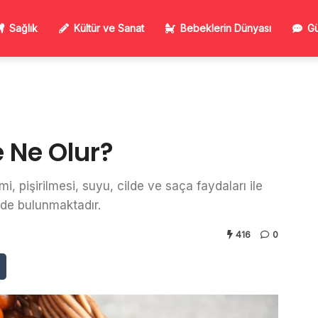
Sağlık
Kültür ve Sanat
Bebeklerin Dünyası
Gü
 Ne Olur?
mi, pişirilmesi, suyu, cilde ve saça faydaları ile
ri de bulunmaktadır.
416
0