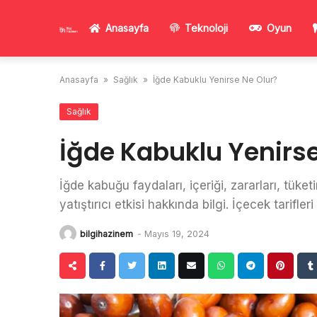
Skip
to
Anasayfa
Teknoloji
Oyun
content
Anasayfa
»
Sağlık
»
İğde Kabuklu Yenirse Ne Olur?
Sağlık
İğde Kabuklu Yenirse
İğde kabuğu faydaları, içeriği, zararları, tüketi
yatıştırıcı etkisi hakkında bilgi. İçecek tarifle
bilgihazinem
-
Mayıs 19, 2024