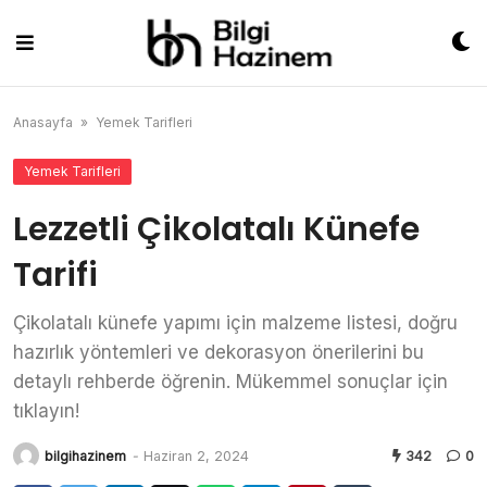
Skip
to
content
Anasayfa
»
Yemek Tarifleri
Yemek Tarifleri
Lezzetli Çikolatalı Künefe
Tarifi
Çikolatalı künefe yapımı için malzeme listesi, doğru
hazırlık yöntemleri ve dekorasyon önerilerini bu
detaylı rehberde öğrenin. Mükemmel sonuçlar için
tıklayın!
bilgihazinem
-
Haziran 2, 2024
342
0