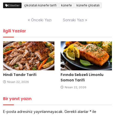
çikolatalı künefe tarifi
künefe
künefe çiloatalı
Etiketler
Yazı
« Önceki Yazı
Sonraki Yazı »
gezinmesi
İlgili Yazılar
Hindi Tandır Tarifi
Fırında Sebzeli Limonlu
Somon Tarifi
Nisan 22, 2026
Nisan 22, 2026
Bir yanıt yazın
E-posta adresiniz yayınlanmayacak.
Gerekli alanlar
*
ile