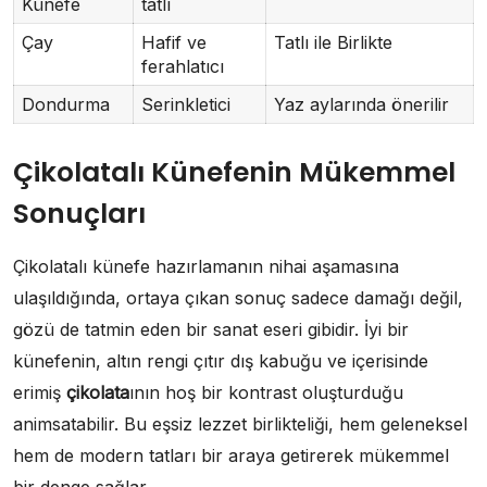
Künefe
tatlı
Çay
Hafif ve
Tatlı ile Birlikte
ferahlatıcı
Dondurma
Serinkletici
Yaz aylarında önerilir
Çikolatalı Künefenin Mükemmel
Sonuçları
Çikolatalı künefe hazırlamanın nihai aşamasına
ulaşıldığında, ortaya çıkan sonuç sadece damağı değil,
gözü de tatmin eden bir sanat eseri gibidir. İyi bir
künefenin, altın rengi çıtır dış kabuğu ve içerisinde
erimiş
çikolata
ının hoş bir kontrast oluşturduğu
animsatabilir. Bu eşsiz lezzet birlikteliği, hem geleneksel
hem de modern tatları bir araya getirerek mükemmel
bir denge sağlar.