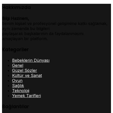
Hakkımızda
Bilgi Hazinem,
benim kişisel ve profesyonel gelişimime katkı sağlamak,
aynı zamanda bu bilgileri
paylaşarak başkalarının da faydalanmasını
amaçlayan bir platform.
Kategoriler
Bebeklerin Dünyası
Genel
Güzel Sözler
Kültür ve Sanat
Oyun
Sağlık
Teknoloji
Yemek Tarifleri
Bağlantılar