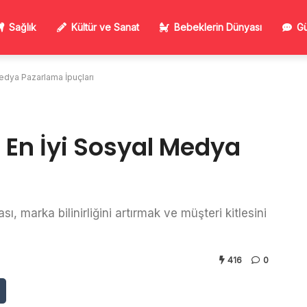
Sağlık
Kültür ve Sanat
Bebeklerin Dünyası
Gü
Medya Pazarlama İpuçları
n En İyi Sosyal Medya
, marka bilinirliğini artırmak ve müşteri kitlesini
416
0