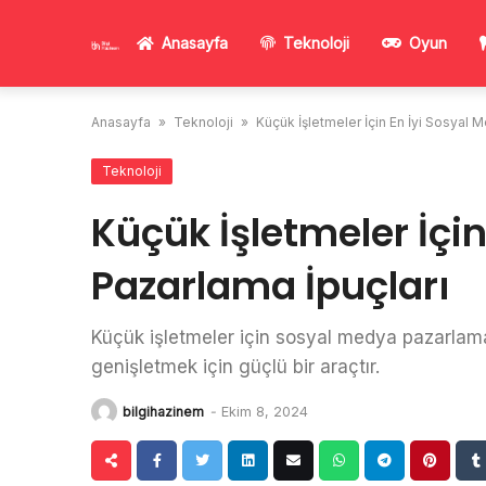
Skip
to
Anasayfa
Teknoloji
Oyun
content
Anasayfa
»
Teknoloji
»
Küçük İşletmeler İçin En İyi Sosyal 
Teknoloji
Küçük İşletmeler İçi
Pazarlama İpuçları
Küçük işletmeler için sosyal medya pazarlaması
genişletmek için güçlü bir araçtır.
bilgihazinem
-
Ekim 8, 2024