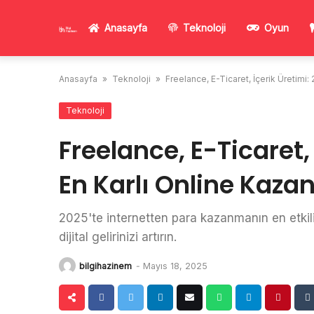
Skip
to
Anasayfa
Teknoloji
Oyun
content
Anasayfa
»
Teknoloji
»
Freelance, E-Ticaret, İçerik Üretimi:
Teknoloji
Freelance, E-Ticaret,
En Karlı Online Kaza
2025'te internetten para kazanmanın en etkili y
dijital gelirinizi artırın.
bilgihazinem
-
Mayıs 18, 2025