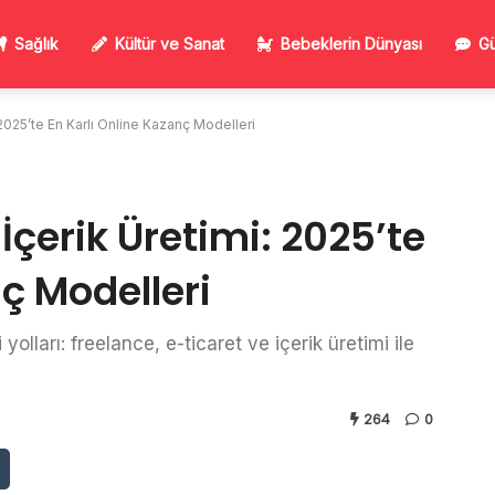
Sağlık
Kültür ve Sanat
Bebeklerin Dünyası
Gü
 2025’te En Karlı Online Kazanç Modelleri
 İçerik Üretimi: 2025’te
nç Modelleri
olları: freelance, e-ticaret ve içerik üretimi ile
264
0